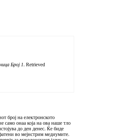
ница Број 1
. Retrieved
от број на електронското
е само онаа која на ова наше тло
стојува до ден денес. Ќе биде
пфатени во мејнстрим медиумите.
ервју за македонскиот јазик со