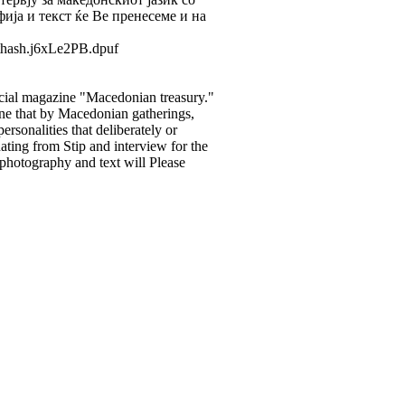
фија и текст ќе Ве пренесеме и на
thash.j6xLe2PB.dpuf
rcial magazine "Macedonian treasury."
 one that by Macedonian gatherings,
ersonalities that deliberately or
ating from Stip and interview for the
photography and text will Please