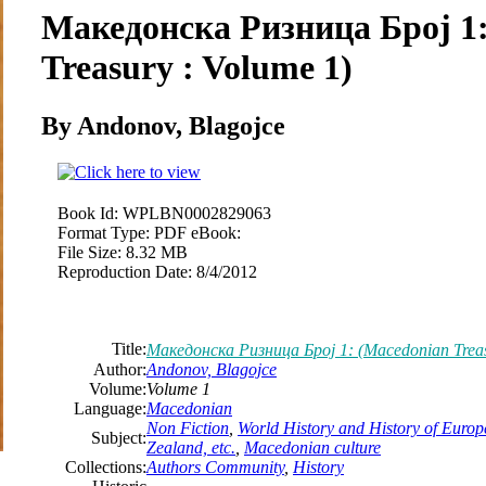
Македонска Ризница Број 1
Treasury : Volume 1)
By Andonov, Blagojce
Book Id:
WPLBN0002829063
Format Type:
PDF eBook:
File Size:
8.32 MB
Reproduction Date:
8/4/2012
Title:
Македонска Ризница Број 1: (Macedonian Treas
Author:
Andonov, Blagojce
Volume:
Volume 1
Language:
Macedonian
Non Fiction
,
World History and History of Europe
Subject:
Zealand, etc.
,
Macedonian culture
Collections:
Authors Community
,
History