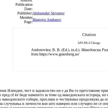
Historic
Publication
Date:
Publisher:
Aleksandar Stevanov
Member
Blagojce Andonov
Page:
Citation
APA
MLA
Chicago
Andonovitor, B. B. (Ed.). (n.d.).
Македонска Риз
from https://www.gutenberg.us/
ик Илинден, чест и задоволство ни е да Ви го претставиме први
ред сѐ ќе биде наменето за теми од македонската историја, но н
ку македонските собири, прослави и чествувања продолжува да оп
и за случувања и личности кои што намерно или случајно не се о
итате за македонските премиери со потекло од градот Штип и инт