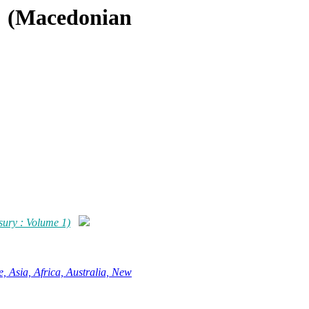
: (Macedonian
ury : Volume 1)
, Asia, Africa, Australia, New