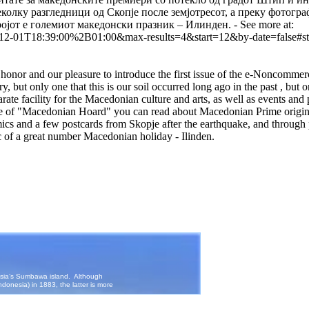
колку разгледници од Скопје после земјотресот, а преку фотогра
ојот е големиот македонски празник – Илинден. - See more at:
2-12-01T18:39:00%2B01:00&max-results=4&start=12&by-date=false#s
 honor and our pleasure to introduce the first issue of the e-Noncomme
, but only one that this is our soil occurred long ago in the past , but
arate facility for the Macedonian culture and arts, as well as events and p
issue of "Macedonian Hoard" you can read about Macedonian Prime origin
cs and a few postcards from Skopje after the earthquake, and through 
c of a great number Macedonian holiday - Ilinden.