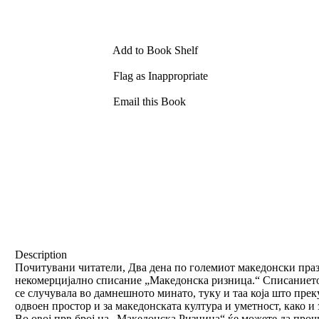
Add to Book Shelf
Flag as Inappropriate
Email this Book
Description
Почитувани читатели, Два дена по големиот македонски празн
некомерцијално списание „Македонска ризница.“ Списанието п
се случувала во дамнешното минато, туку и таа која што пре
одвоен простор и за македонската култура и уметност, како 
Во овој прв број на „Македонска Ризница“ ќе можете да проч