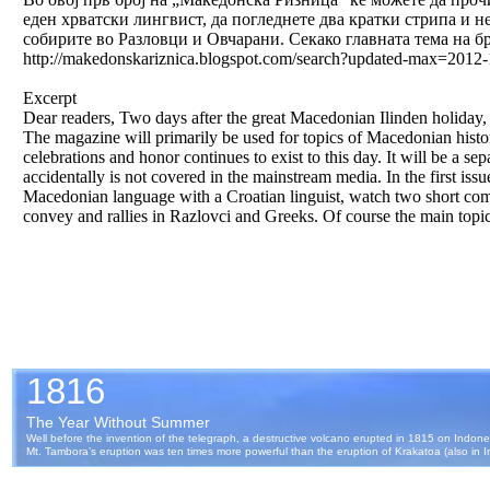
еден хрватски лингвист, да погледнете два кратки стрипа и не
собирите во Разловци и Овчарани. Секако главната тема на бр
http://makedonskariznica.blogspot.com/search?updated-max=201
Excerpt
Dear readers, Two days after the great Macedonian Ilinden holiday,
The magazine will primarily be used for topics of Macedonian history
celebrations and honor continues to exist to this day. It will be a sep
accidentally is not covered in the mainstream media. In the first 
Macedonian language with a Croatian linguist, watch two short comi
convey and rallies in Razlovci and Greeks. Of course the main topi