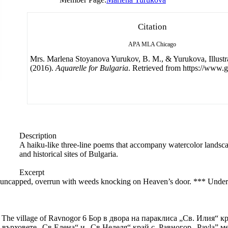
Citation
APA
MLA
Chicago
Mrs. Marlena Stoyanova Yurukov, B. M., & Yurukova, Illustr
(2016).
Aquarelle for Bulgaria
. Retrieved from https://www.g
Description
A haiku-like three-line poems that accompany watercolor landscap
and historical sites of Bulgaria.
Excerpt
- uncapped, overrun with weeds knocking on Heaven’s door. *** Under
he village of Ravnogor 6 Бор в двора на параклиса „Св. Илия“ край
 с върховете „Св.Елена“ и „Св.Неделя“ край с. Равногор „Pavla” меа