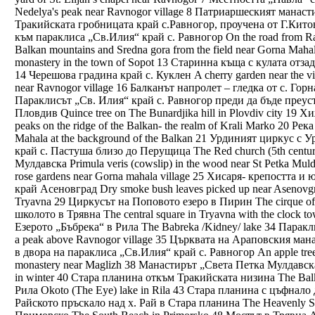
Nedelya's peak near Ravnogor village 8 Патриаршеският манасти
Тракийската гробницата край с.Равногор, проучена от Г.Китов 
към параклиса „Св.Илия“ край с. Равногор On the road from Rav
Balkan mountains and Sredna gora from the field near Gorna Mah
monastery in the town of Sopot 13 Старинна къща с кулата отзад 
14 Черешова градина край с. Куклен A cherry garden near the v
near Ravnogor village 16 Балканът напролет – гледка от с. Горна
Параклисът „Св. Илия“ край с. Равногор преди да бъде преустро
Пловдив Quince tree on The Bunardjika hill in Plovdiv city 19
peaks on the ridge of the Balkan- the realm of Krali Marko 20 Ре
Mahala at the background of the Balkan 21 Урдиният циркус с Ур
край с. Пастуша близо до Перущица The Red church (5th century) 
Мулдавска Primula veris (cowslip) in the wood near St Petka Mul
rose gardens near Gorna mahala village 25 Хисаря- крепостта и
край Асеновград Dry smoke bush leaves picked up near Asenovg
Tryavna 29 Циркусът на Поповото езеро в Пирин The cirque of 
школото в Трявна The central square in Tryavna with the clock 
Езерото „Бъбрека“ в Рила The Babreka /Kidney/ lake 34 Паракли
a peak above Ravnogor village 35 Църквата на Араповския мана
в двора на параклиса „Св.Илия“ край с. Равногор An apple tree 
monastery near Maglizh 38 Манастирът „Света Петка Мулдавска“
in winter 40 Стара планина откъм Тракийската низина The Balk
Рила Okoto (The Eye) lake in Rila 43 Стара планина с цъфнало 
Райското пръскало над х. Рай в Стара планина The Heavenly S