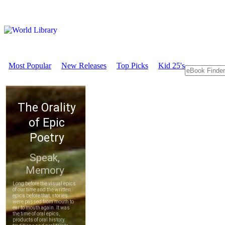
Most Popular
New Releases
Top Picks
Kid 25's