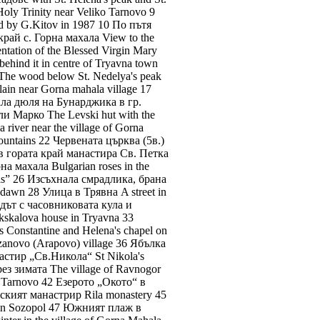
ly Trinity near Veliko Tarnovo 9
d by G.Kitov in 1987 10 По пътя
край с. Горна махала View to the
tation of the Blessed Virgin Mary
hind it in centre of Tryavna town
The wood below St. Nedelya's peak
ain near Gorna mahala village 17
нала дюля на Бунарджика в гр.
ли Марко The Levski hut with the
river near the village of Gorna
ountains 22 Червената църква (5в.)
и в гората край манастира Св. Петка
а махала Bulgarian roses in the
els” 26 Изсъхнала смрадлика, брана
dawn 28 Улица в Трявна A street in
адът с часовниковата кула и
kskalova house in Tryavna 33
Constantine and Helena's chapel on
zanovo (Arapovo) village 36 Ябълка
настир „Св.Никола“ St Nikola's
з зимата The village of Ravnogor
 Tarnovo 42 Езерото „Окото“ в
лският манастрир Rila monastery 45
 in Sozopol 47 Южният плаж в