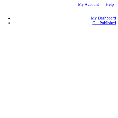
My Account
| |
Help
My Dashboard
Get Published