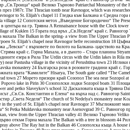
р „Св.Троица“ край Велико Търново Patriarchal Monastery of the Ho
през 1987г. The Thracian tomb near Ravnogor, which was researche
nogor to St. Elijah’s chapel 11 Гледка към Балкана и Средна гора 
ala village 12 Сопотския метох „Въведение Богородично“ The Presen
в центъра на гр. Трявна A Rennaisance house with the Clock tower be
illage of Kuklen 15 Гората под връх „Св.Неделя“ край с. Равногор 
 махала The Balkan in the spring- a view from The Upper Thracian Pl
ен St. Elijah’s chapel near Ravnogor befre reconstruction 18 Цъф
 Хижа „Левски“ с върховете по билото на Балкана- царствоto на Кра
ка Стряма край с. Горна Махала, а в дъното – Стара планина Stryama 
дините езера в Рила The Urdin circus with the Urdin lakes in Rila m
near Pastusha village in the vicinity of Perushtitsa town 23 Иглик
davska monastery 24 Българска роза в розовите градини край с. Горн
 южната врата “Камилите” Hisarya, The South gate called “The Cam
rad town 27 Морето призори край Созопол The sea near Sozopol at 
Popovo lake in Pirin 30 Созополски лодки Sozopol boats 31 Площ
tower and petko Slaveykov's school 32 Даскаловата къща в Трявна Da
сът „Св.Св. Константин и Елена“ на върха над с. Равногор Saints 
стир „Света Nеделя“ The church of St Nedelya's monastery near Ko
in the yard of St. Elijah’s chapel near Ravnogor 37 Мъглижкият ма
 St Petka Muldavska monastery near Asenovgrad 39 С. Равногор пре
an, view from the Upper Thracian valley 41 Велико Търново Veliko
дърво откъм Горна махала The Balkan with a tree in blossom 44 Ри
pray above The Ray hut in the Balkan 46 Созополска къща A house