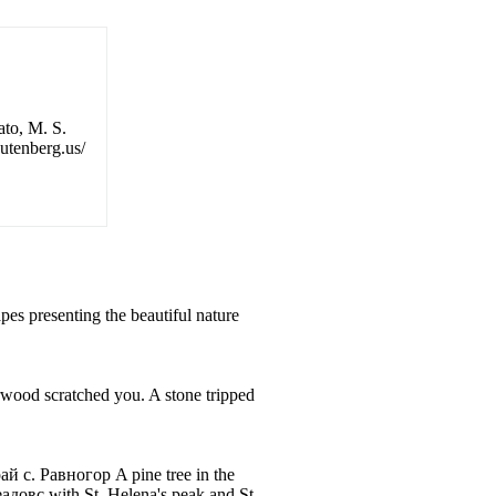
ato, M. S.
utenberg.us/
es presenting the beautiful nature
wood scratched you. A stone tripped
 с. Равногор A pine tree in the
довс with St. Helena's peak and St.