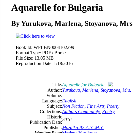
Aquarelle for Bulgaria
By Yurukova, Marlena, Stoyanova, Mrs
Book Id:
WPLBN0004102299
Format Type:
PDF eBook:
File Size:
13.05 MB
Reproduction Date:
1/18/2016
Title:
Aquarelle for Bulgaria
Author:
Yurukova, Marlena, Stoyanova, Mrs.
Volume:
Language:
English
Subject:
Non Fiction
,
Fine Arts
,
Poerty
Collections:
Authors Community
,
Poetry
Historic
2016
Publication Date:
Publisher:
Mozaika-92-A.Y.-M.Y.
Member Page:
Marlena Yurukova