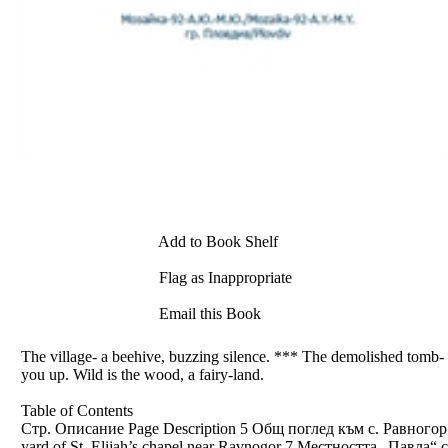
Add to Book Shelf
Flag as Inappropriate
Email this Book
The village- a beehive, buzzing silence. *** The demolished tomb
you up. Wild is the wood, a fairy-land.
Table of Contents
Стр. Описание Page Description 5 Общ поглед към с. Равногор T
yard of St. Elijah’s chapel near Ravnogor 7 Местността „Павла“