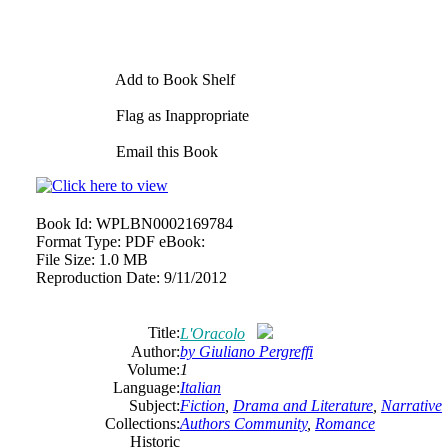
Add to Book Shelf
Flag as Inappropriate
Email this Book
Book Id:
WPLBN0002169784
Format Type:
PDF eBook:
File Size:
1.0 MB
Reproduction Date:
9/11/2012
Title:
L'Oracolo
Author:
by Giuliano Pergreffi
Volume:
1
Language:
Italian
Subject:
Fiction
,
Drama and Literature
,
Narrative
Collections:
Authors Community
,
Romance
Historic