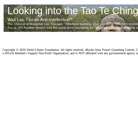
Copyright ©
2026 World Library Foundation. All rights reserved. eBooks from Project Gutenberg Central, Cl
a 501c(4) Member's Support Non-Profit Organization, and is NOT affiliated with any governmental agency o